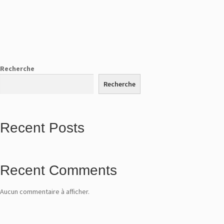
Impliquez-vous !
e
!
Recherche
I
n
Recherche
s
c
r
i
Recent Posts
v
e
z
-
v
Recent Comments
o
u
Aucun commentaire à afficher.
s
à
n
o