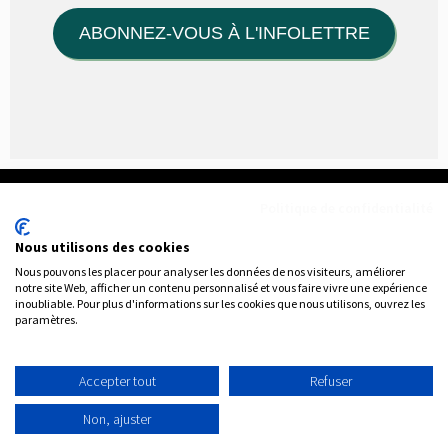
v
o
ABONNEZ-VOUS À L'INFOLETTRE
i
r
s
u
r
n
o
s
a
Politique de confidentialité
c
t
Nous utilisons des cookies
i
v
Nous pouvons les placer pour analyser les données de nos visiteurs, améliorer
Avec la participation financière de
notre site Web, afficher un contenu personnalisé et vous faire vivre une expérience
i
inoubliable. Pour plus d'informations sur les cookies que nous utilisons, ouvrez les
t
paramètres.
TÉLÉPHONE
é
418.339.2770
s
.
COURRIEL
P
Accepter tout
Refuser
info@lardoise.org
r
é
ADRESSE
Non, ajuster
n
555A, boul. de la Montagne
o
Saint-Casimir G0A 3L0