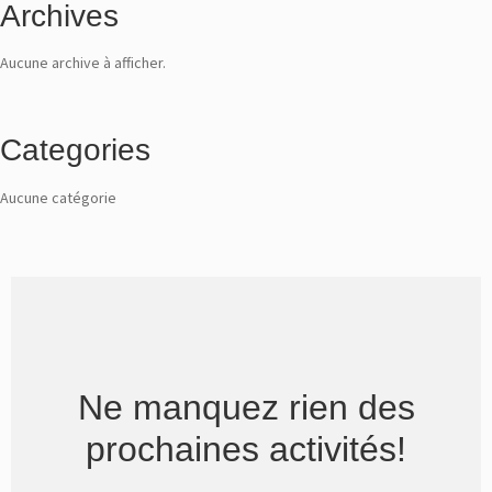
Archives
t
r
e
Aucune archive à afficher.
i
n
f
o
Categories
l
e
Aucune catégorie
t
t
r
e
p
o
u
r
t
o
Ne manquez rien des
u
t
prochaines activités!
s
a