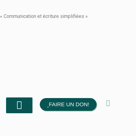
Formation
« Communication et écriture simplifiées »
FAIRE UN DON!
Nos services
Devenir membre
Boutique en ligne