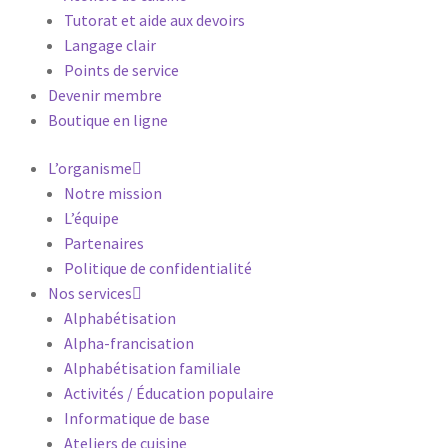
v
Tutorat et aide aux devoirs
o
i
Langage clair
r
Points de service
s
Devenir membre
u
r
Boutique en ligne
n
o
L’organisme
s
Notre mission
a
c
L’équipe
t
Partenaires
i
Politique de confidentialité
v
i
Nos services
t
Alphabétisation
é
Alpha-francisation
s
.
Alphabétisation familiale
P
Activités / Éducation populaire
r
é
Informatique de base
n
o
Ateliers de cuisine