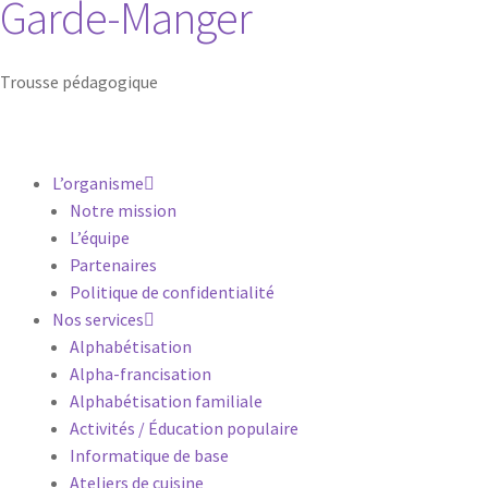
Garde-Manger
t
r
e
i
Trousse pédagogique
n
f
o
l
L’organisme
e
t
Notre mission
t
L’équipe
r
Partenaires
e
p
Politique de confidentialité
o
Nos services
u
Alphabétisation
r
t
Alpha-francisation
o
Alphabétisation familiale
u
Activités / Éducation populaire
t
s
Informatique de base
a
Ateliers de cuisine