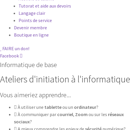
m
Tutorat et aide aux devoirs
*
N
Langage clair
o
C
m
Points de service
o
Devenir membre
u
r
Boutique en ligne
r
i
e
FAIRE un don!
l
*
Facebook
S
Informatique de base
'
i
n
Ateliers d'initiation à l'informatique
s
c
r
Vous aimeriez apprendre...
i
r
À utiliser une
tablette
ou un
ordinateur
?
e
À communiquer par
courriel
,
Zoom
ou sur les
réseaux
sociaux
?
A mieux comprendre les enjeux de
sécurité
numérique?