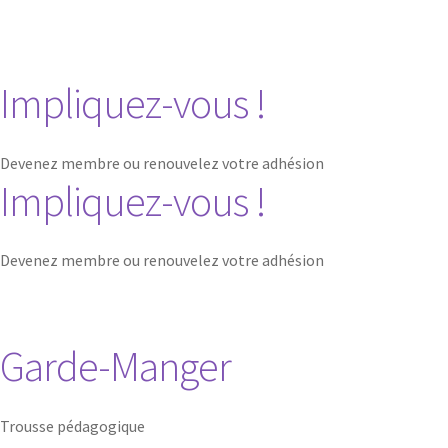
e
Impliquez-vous !
!
I
n
Devenez membre ou renouvelez votre adhésion
s
Impliquez-vous !
c
r
i
v
Devenez membre ou renouvelez votre adhésion
e
z
-
v
Garde-Manger
o
u
s
à
Trousse pédagogique
n
o