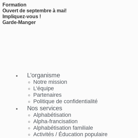
Formation
Ouvert de septembre à mai!
Impliquez-vous !
Bienvenue!
Garde-Manger
Inscrivez-
vous
à
notre
infolettre
pour
tout
L’organisme
savoir
sur
Notre mission
nos
L’équipe
activités.
Partenaires
Politique de confidentialité
Nos services
Prénom
*
Alphabétisation
Alpha-francisation
Alphabétisation familiale
Nom
Activités / Éducation populaire